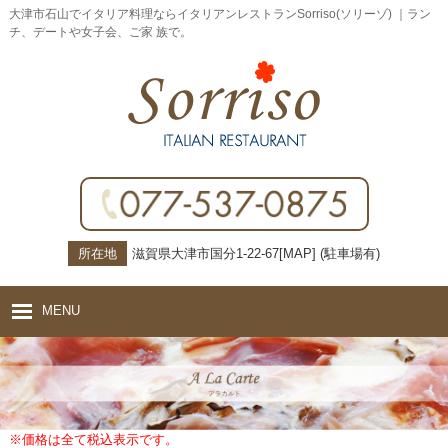
大津市石山でイタリア料理ならイタリアンレストランSorriso(ソリーゾ) ｜ラン
チ、デートや女子会、ご家 族で。
所在地
滋賀県大津市国分1-22-67[
MAP
] (駐車場有)
MENU
ホーム
コンセプト
※価格は全て税込表示です。