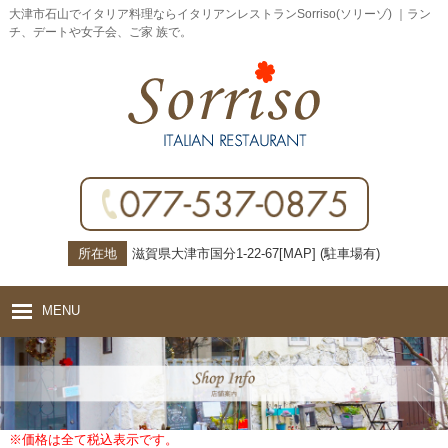
大津市石山でイタリア料理ならイタリアンレストランSorriso(ソリーゾ) ｜ラン
チ、デートや女子会、ご家 族で。
所在地
滋賀県大津市国分1-22-67[
MAP
] (駐車場有)
MENU
ホーム
コンセプト
※価格は全て税込表示です。