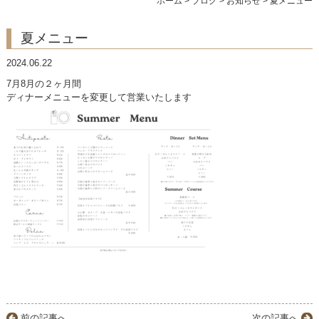
ホーム
>
ブログ
>
お知らせ
>
夏メニュー
ランチ
夏メニュー
アラカルト
2024.06.22
コース
7月8月の２ヶ月間
ディナーメニューを変更して営業いたします
ドリンク
商品紹介
店舗案内
前の記事へ
次の記事へ