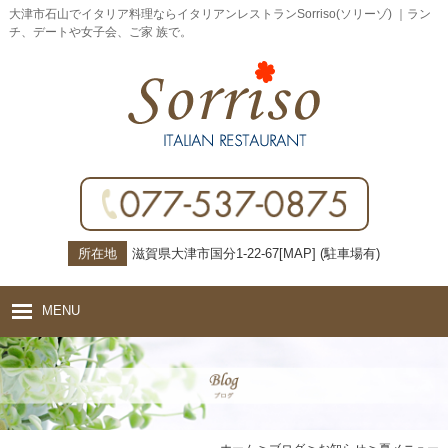
大津市石山でイタリア料理ならイタリアンレストランSorriso(ソリーゾ) ｜ラン
チ、デートや女子会、ご家 族で。
所在地
滋賀県大津市国分1-22-67[
MAP
] (駐車場有)
MENU
ホーム
コンセプト