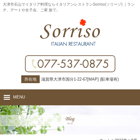
大津市石山でイタリア料理ならイタリアンレストランSorriso(ソリーゾ) ｜ラン
チ、デートや女子会、ご家 族で。
所在地
滋賀県大津市国分1-22-67[
MAP
] (駐車場有)
MENU
ホーム
コンセプト