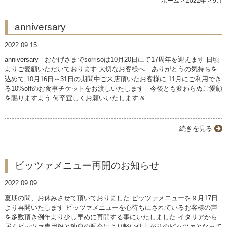
ホーム
>
2022年
>
9月
ランチ
anniversary
アラカルト
2022.09.15
コース
anniversary おかげさまでsorrisoは10月20日にて17周年を迎えます 日頃
よりご愛顧いただいております 大切なお客様へ ありがとうの気持ちを
込めて 10月16日～31日の期間中ご来店頂いたお客様に 11月にご利用でき
ドリンク
る10%offのお食事チケットをお渡しいたします 今後とも変わらぬご愛顧
を賜りますよう 何卒宜しくお願いいたします &...
商品紹介
続きを見る
店舗案内
ピッツァメニュー再開のお知らせ
2022.09.09
夏期の間、お休みさせて頂いておりました ピッツァメニューを９月17日
より再開いたします ピッツァメニューを心待ちにされているお客様の声
を多数頂き例年より少し早めに再開する事にいたしました イタリアから
届くピッツァ専用粉と独自の配合により軽い仕上がりのピッツァとなって