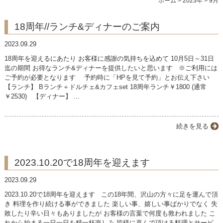
ホーム
>
2023年
>
9月
ランチ
18周年//ランチ&ディナーのご案内
アラカルト
2023.09.29
コース
18周年を迎えるにあたり お客様に感謝の気持ちを込めて 10月5日～31日
迄の期間 お得なランチ&ディナーを提供したいと思います ※ご利用には
ご予約が必要となります 予約時に「HPを見て予約」とお伝え下さい
ドリンク
【ランチ】 Bランチ＋ドルチェ&カフェset 18周年ランチ￥1800 (通常
￥2530) 【ディナー】 ...
商品紹介
続きを見る
店舗案内
2023.10.20で18周年を迎えます
2023.09.29
2023.10.20で18周年を迎えます この18年間、沢山の方々に足を運んで頂
き 料理を作り続ける事ができました 楽しい事、嬉しい事ばかりでなく 失
敗したり辛い日々もありましたが お客様の言葉で何度も救われました こ
れから始まる一日一日を精一杯楽しみ 皆様に喜んで頂ける料理とサービ