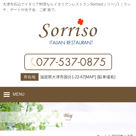
大津市石山でイタリア料理ならイタリアンレストランSorriso(ソリーゾ) ｜ラン
チ、デートや女子会、ご家 族で。
所在地
滋賀県大津市国分1-22-67[
MAP
] (駐車場有)
MENU
ホーム
コンセプト